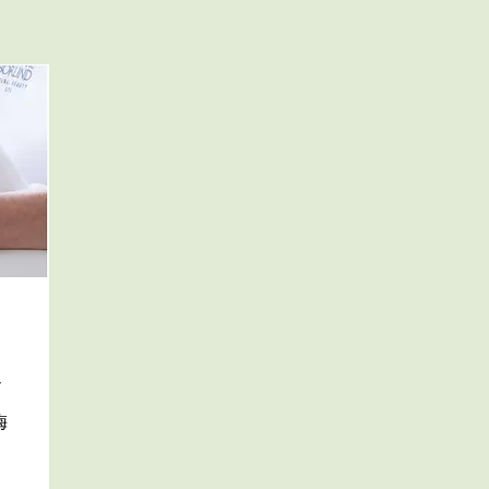
月
～
梅