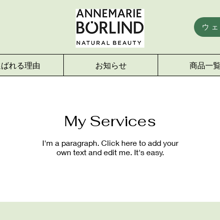
ウ
選ばれる理由
お知らせ
商品一
My Services
I'm a paragraph. Click here to add your
own text and edit me. It's easy.