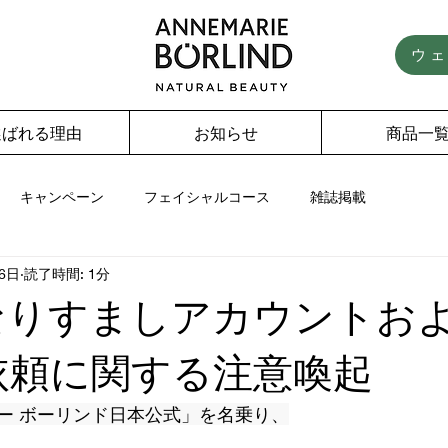
ウ
選ばれる理由
お知らせ
商品一
キャンペーン
フェイシャルコース
雑誌掲載
26日
読了時間: 1分
なりすましアカウントお
依頼に関する注意喚起
ー ボーリンド日本公式」を名乗り、