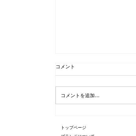
コメント
コメントを追加…
エステティック通信12月号
で、プロフェッショナル製品
が「ベストアイテム2023」
トップページ
を受賞しました