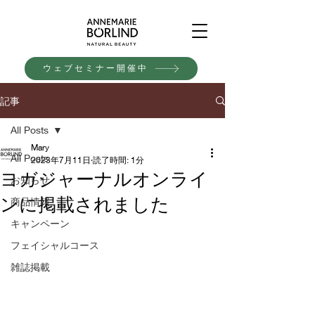
ウェブセミナー開催中
記事
All Posts
Mary
All Posts
2023年7月11日
読了時間: 1分
ヨガジャーナルオンライ
お知らせ
ンに掲載されました
商品情報
キャンペーン
フェイシャルコース
雑誌掲載