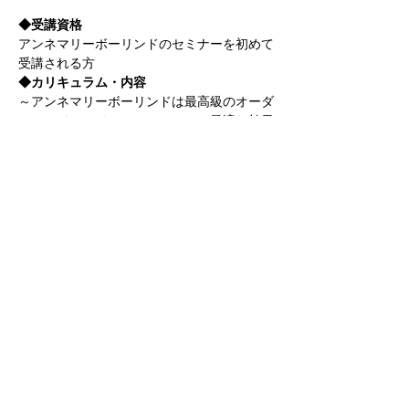
◆受講資格
アンネマリーボーリンドのセミナーを初めて
受講される方
◆カリキュラム・内容
～アンネマリーボーリンドは最高級のオーダ
ーメイドフェイシャル、そして、最適な効果
を提供するプロフェッショナルなプログラム
をご提案するラインナップが揃っています～
様々なオリジナル提案を叶えるアンネマリ
ー ボーリンド プログラムから季節に合わせ
たお悩みに応えるフェイシャルコースとホー
ムケアポイントをご提案します。
①アンネマリー ボーリンドブランド紹介
さらに表示
このイベントをシェア