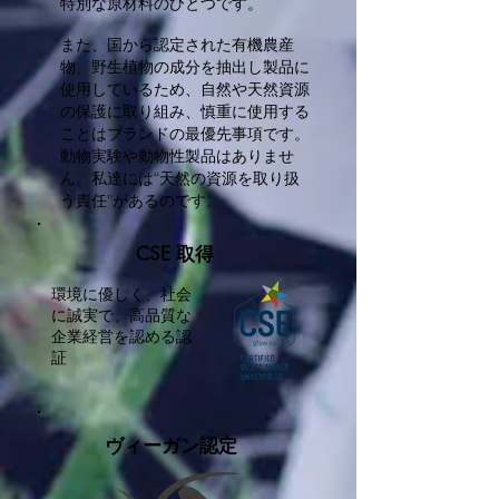
特別な原材料のひとつです。
また、国から認定された有機農産
物、野生植物の成分を抽出し製品に
使用しているため、自然や天然資源
の保護に取り組み、慎重に使用する
ことはブランドの最優先事項です。
動物実験や動物性製品はありませ
ん。私達には“天然の資源を取り扱
う責任”があるのです。
CSE 取得
環境に優しく、社会
に誠実で、高品質な
企業経営を認める認
証
ヴィーガン認定