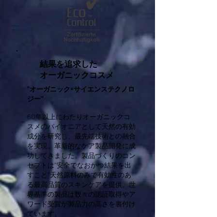
結果を追求した
オーガニックコスメ
“オーガニック×サイエンステクノロ
ジー”
60年以上にわたりオーガニックコ
スメのパイオニアとして天然の有効
成分を研究し、最先端技術との融合
を実現。革新的なケア製品開発に成
功してきました。製品づくりのコン
セプトは“安全でなおかつ結果を出
すこと”天然原料のみで有効性のあ
る最高品質のスキンケアを提供。世
界基準の製品は数々の認証取得やア
ワード受賞が製品力の高さを裏付け
ています。