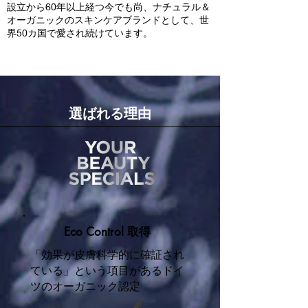
設立から60年以上経つ今でも尚、ナチュラル＆
オーガニックのスキンケアブランドとして、世
界50カ国で愛され続けています。
選ばれる理由
Eco Control 取得
「効果が皮膚科学的に確証され
ている」という項目があるドイ
ツのオーガニック認定