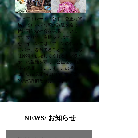
フェアトレード「公平・公正な貿
易」でロハスな資源調達を通じ、
持続可能な社会を実現していま
す。マリで「有機シアバター」
を、イランでは「アヘンの代わり
にバラ」を育てることで、私たち
は原料を供給してくれるサプライ
ヤーの生活を守り、公正な労働条
件を保証しています。この活動
は、CSE認証をはじめとする数々
の賞や評価をうけています。
NEWS/ お知らせ