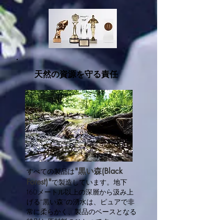
天然の資源を守る責任
"黒い森(Black
すべての製品は
Forest)"
で製造しています。地下
160メートル以上の深層から汲み上
げる“黒い森”の湧水は、ピュアで非
常に柔らかく、製品のベースとなる