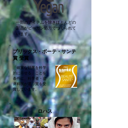
一部のアイテムを除きほとんどの
製品がビーガン処方でつくられて
います。
プリックス・ボーテ・サンテ
賞 受賞
「確実な効果を科学
的に示せる」ことを
条件に、科学者・皮
膚科医が選ぶ賞を受
賞しています。
ロハス